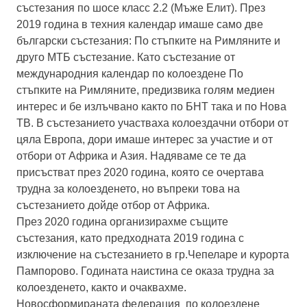
състезания по шосе класс 2.2 (Мъже Елит). През
2019 година в техния календар имаше само две
български състезания: По стъпките на Римляните и
друго МТБ състезание. Като състезание от
международния календар по колоездене По
стъпките на Римляните, предизвика голям медиен
интерес и бе излъчвано както по БНТ така и по Нова
ТВ. В състезанието участваха колоездачни отбори от
цяла Европа, дори имаше интерес за участие и от
отбори от Африка и Азия. Надяваме се те да
присъстват през 2020 година, която се очертава
трудна за колоезденето, но въпреки това на
състезанието дойде отбор от Африка.
През 2020 година организирахме същите
състезания, като предходната 2019 година с
изключение на състезанието в гр.Чепеларе и курорта
Пампорово. Годината наистина се оказа трудна за
колоезденето, както и очаквахме.
Новосформираната федерация по колоездене