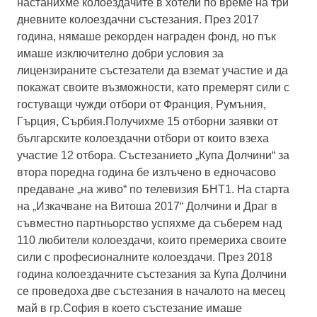
настанихме колоездачите в хотели по време на три
дневните колоездачни състезания. През 2017
година, нямаше рекорден награден фонд, но пък
имаше изключително добри условия за
лицензираните състезатели да вземат участие и да
покажат своите възможности, като премерят сили с
гостуващи чужди отбори от Франция, Румъния,
Гърция, Сърбия.Получихме 15 отборни заявки от
българските колоездачни отбори от които взеха
участие 12 отбора. Състезанието „Купа Долчини“ за
втора поредна година бе излъчено в едночасово
предаване „на живо“ по телевизия БНТ1. На старта
на „Изкачване на Витоша 2017“ Долчини и Драг в
съвместно партньорство успяхме да съберем над
110 любители колоездачи, които премериха своите
сили с професионалните колоездачи. През 2018
година колоездачните състезания за Купа Долчини
се проведоха две състезания в началото на месец
май в гр.София в което състезание имаше