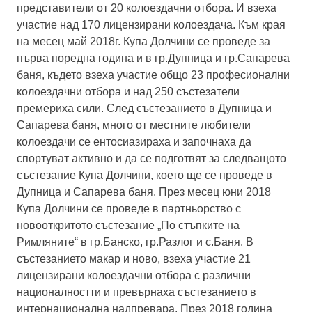
представители от 20 колоездачни отбора. И взеха
участие над 170 лицензирани колоездача. Към края
на месец май 2018г. Купа Долчини се проведе за
първа поредна година и в гр.Дупница и гр.Сапарева
баня, където взеха участие общо 23 професионални
колоездачни отбора и над 250 състезатели
премериха сили. След състезанието в Дупница и
Сапарева баня, много от местните любители
колоездачи се ентосиазираха и започнаха да
спортуват активно и да се подготвят за следващото
състезание Купа Долчини, което ще се проведе в
Дупница и Сапарева баня. През месец юни 2018
Купа Долчини се проведе в партньорство с
новооткритото състезание „По стъпките на
Римляните“ в гр.Банско, гр.Разлог и с.Баня. В
състезанието макар и ново, взеха участие 21
лицензирани колоездачни отбора с различни
националностти и превърнаха състезанието в
интернационална надпревара. През 2018 година