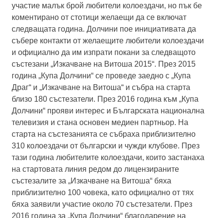
участие малък брой любители колоездачи, но пък бе
коментирано от стотици желаещи да се включат
следващата година. Долчини пое инициативата да
събере контакти от желаещите любители колоездачи
и официално да им изпрати покани за следващото
състезани „Изкачване на Витоша 2015“. През 2015
година „Купа Долчини“ се проведе заедно с „Купа
Драг“ и „Изкачване на Витоша“ и събра на старта
близо 180 състезатели. През 2016 година към „Купа
Долчини“ прояви интерес и Българската национална
телевизия и стана основен медиен партньор. На
старта на състезанията се събраха приблизително
310 колоездачи от български и чужди клубове. През
тази година любителите колоездачи, които застанаха
на стартовата линия редом до лицензираните
състезалите за „Изкачване на Витоша“ бяха
приблизително 100 човека, като официално от тях
бяха заявили участие около 70 състезатели. През
2016 година за „Купа Долчини“ благодарение на