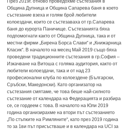
През 2019г. отново проведохме състезания в
Община Дупница и Община Сапарева баня в което
състезание взеха и голям брой любители
колоездачи, които се състезаваха от гр.Сапарева
баня до курорта Паничище. Състезанията бяха
подпомогнати както от Община Дупница, така и от
местни фирми „Бирена Борса Слави“ и „Книжарница
Класик“. В началото на месец Май 2019 също бяха
проведени традиционните състезания в гр.София –
Изкачване на Витоша с голяма аудитория, както от
любители колоездачи, така и от над 23
професионални клуба по колоездене (Български,
Сръбски, Македонски). Като организатор на
състезания смятаме, че това беше най-силното
състезание от календара на Федерацията и разбира
се, се гордеем с това. В началото на Юли 2019
година организирахме на втори път състезанието
„По стъпките на Римляните“, като през 2019 година
то за 1ви път присъстваше и в календара на UCI за