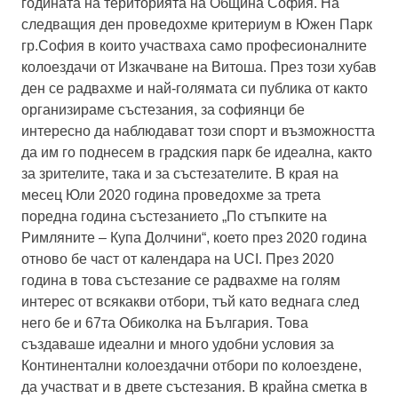
годината на територията на Община София. На
следващия ден проведохме критериум в Южен Парк
гр.София в които участваха само професионалните
колоездачи от Изкачване на Витоша. През този хубав
ден се радвахме и най-голямата си публика от както
организираме състезания, за софиянци бе
интересно да наблюдават този спорт и възможността
да им го поднесем в градския парк бе идеална, както
за зрителите, така и за състезателите. В края на
месец Юли 2020 година проведохме за трета
поредна година състезанието „По стъпките на
Римляните – Купа Долчини“, което през 2020 година
отново бе част от календара на UCI. През 2020
година в това състезание се радвахме на голям
интерес от всякакви отбори, тъй като веднага след
него бе и 67та Обиколка на България. Това
създаваше идеални и много удобни условия за
Континентални колоездачни отбори по колоездене,
да участват и в двете състезания. В крайна сметка в