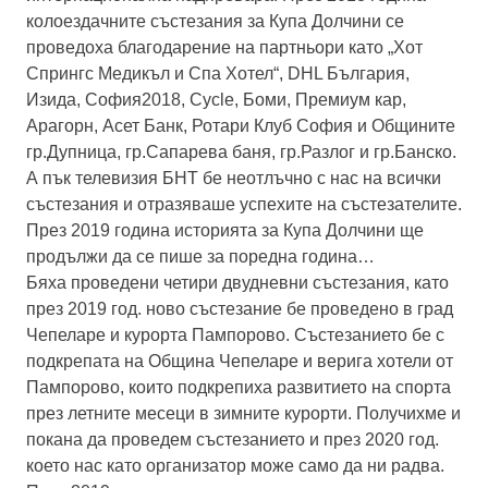
колоездачните състезания за Купа Долчини се
проведоха благодарение на партньори като „Хот
Спрингс Медикъл и Спа Хотел“, DHL България,
Изида, София2018, Cycle, Боми, Премиум кар,
Арагорн, Асет Банк, Ротари Клуб София и Общините
гр.Дупница, гр.Сапарева баня, гр.Разлог и гр.Банско.
А пък телевизия БНТ бе неотлъчно с нас на всички
състезания и отразяваше успехите на състезателите.
През 2019 година историята за Купа Долчини ще
продължи да се пише за поредна година…
Бяха проведени четири двудневни състезания, като
през 2019 год. ново състезание бе проведено в град
Чепеларе и курорта Пампорово. Състезанието бе с
подкрепата на Община Чепеларе и верига хотели от
Пампорово, които подкрепиха развитието на спорта
през летните месеци в зимните курорти. Получихме и
покана да проведем състезанието и през 2020 год.
което нас като организатор може само да ни радва.