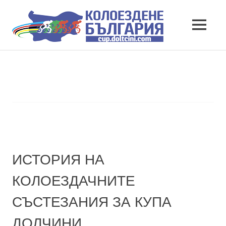
КУПА
MENU
ДОЛЧ
КОЛОЕЗДАЧНИ
Skip
СЪСТЕЗАНИЯ
to
ДОЛЧИНИ
content
ИСТОРИЯ НА
КОЛОЕЗДАЧНИТЕ
СЪСТЕЗАНИЯ ЗА КУПА
ДОЛЧИНИ