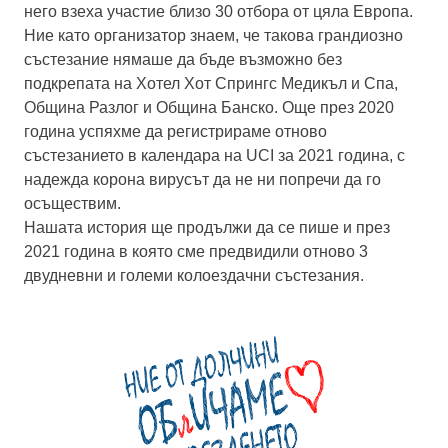
него взеха участие близо 30 отбора от цяла Европа.
Ние като организатор знаем, че такова грандиозно
състезание нямаше да бъде възможно без
подкрепата на Хотел Хот Спрингс Медикъл и Спа,
Община Разлог и Община Банско. Още през 2020
година успяхме да регистрираме отново
състезанието в календара на UCI за 2021 година, с
надежда корона вирусът да не ни попречи да го
осъществим.
Нашата история ще продължи да се пише и през
2021 година в която сме предвидили отново 3
двудневни и големи колоездачни състезания.