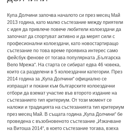
Купа Долчини започва началото си през месец Май
2013 година, като малко състезание между приятели
с идея да привлече повече любители колоездачи да
започнат да спортуват активно и да мерят сили с
професионални колоездачи, като новостартиращо
състезание по това време проявиха интерес само
фейсбук фенове от тогава популярната „Българска
Вело Мрежа“. На старта се сибират едва 46 човека,
които са разделени в 5 колоездачни категории. През
2014 година за „Купа Долчини“ официално се
изпращат и покани към българските колоездачни
отбори да вземат участие във второто издание на
състезанието тип критериум. От този момент се
наложи и традицията на състезанията тип критериум
през месец Май. В същата година „Купа Долчини“ бе
проведена с възобновеното състезание „Изкачване
на Витоша 2014“, в което състезание тогава, взеха