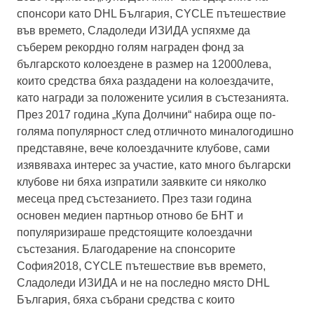
спонсори като DHL България, CYCLE пътешествие
във времето, Сладоледи ИЗИДА успяхме да
съберем рекордно голям награден фонд за
българското колоездене в размер на 12000лева,
които средства бяха раздадени на колоездачите,
като награди за положените усилия в състезанията.
През 2017 година „Купа Долчини“ набира още по-
голяма популярност след отличното миналогодишно
представяне, вече колоездачните клубове, сами
изявяваха интерес за участие, като много български
клубове ни бяха изпратили заявките си няколко
месеца пред състезанието. През тази година
основен медиен партньор отново бе БНТ и
популяризираше предстоящите колоездачни
състезания. Благодарение на спонсорите
София2018, CYCLE пътешествие във времето,
Сладоледи ИЗИДА и не на последно място DHL
България, бяха събрани средства с които