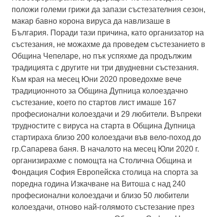
положи големи грижи да запази състезателния сезон,
макар бавно корона вируса да навлизаше в
България. Поради тази причина, като организатор на
състезания, не можахме да проведем състезанието в
Община Чепеларе, но пък успяхме да продължим
традицията с другите ни три двудневни състезания.
Към края на месец Юни 2020 проведохме вече
традиционното за Община Дупница колоездачно
състезание, което по стартов лист имаше 167
професионални колоездачи и 29 любители. Въпреки
трудностите с вируса на старта в Община Дупница
стартираха близо 200 колоездачи във вело-поход до
гр.Сапарева баня. В началото на месец Юли 2020 г.
организирахме с помощта на Столична Община и
Фондация София Европейска столица на спорта за
поредна година Изкачване на Витоша с над 240
професионални колоездачи и близо 50 любители
колоездачи, отново най-голямото състезание през