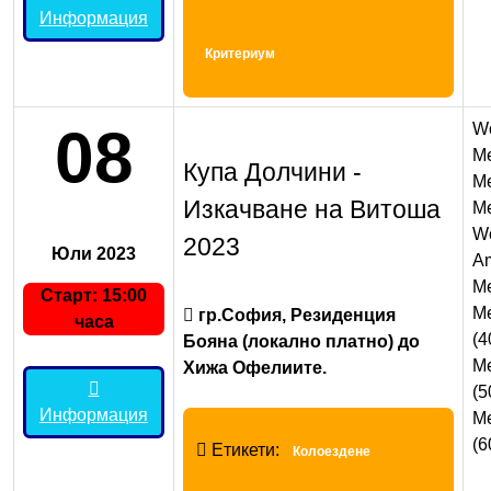
Информация
Критериум
08
W
M
Купа Долчини -
M
Изкачване на Витоша
Me
W
2023
Юли 2023
Am
Me
Старт: 15:00
Me
гр.София, Резиденция
часа
(4
Бояна (локално платно) до
Me
Хижа Офелиите.
(5
Информация
Me
(6
Етикети:
Колоездене