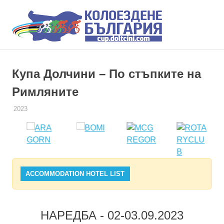
КУПА
ДОЛЧ
КОЛОЕЗДАЧНИ
Skip
СЪСТЕЗАНИЯ
to
ДОЛЧИНИ
Купа Долчини – По стъпките на
content
Римляните
18.11.2022
ADMIN
2023
ACCOMMODATION HOTEL LIST
НАРЕДБА - 02-03.09.2023