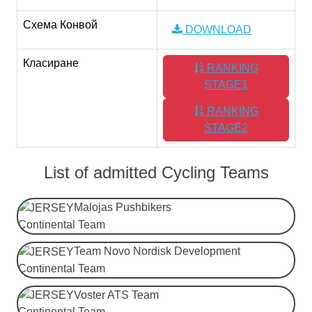
Схема Конвой
DOWNLOAD
Класиране
RANKING
STAGE1
RANKING
STAGE2
List of admitted Cycling Teams
Malojas Pushbikers
Continental Team
Team Novo Nordisk Development
Continental Team
Voster ATS Team
Continental Team