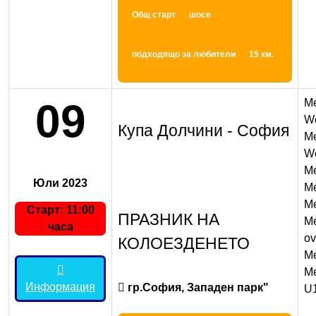
Общ старт
шосе
подходящо за любители
15 км.
09
M
W
Купа Долчини - София
M
W
M
Юли 2023
Me
M
Старт: 11:00
ПРАЗНИК НА
Me
часа
ov
КОЛОЕЗДЕНЕТО
Me
Me
Информация
гр.София, Западен парк"
U