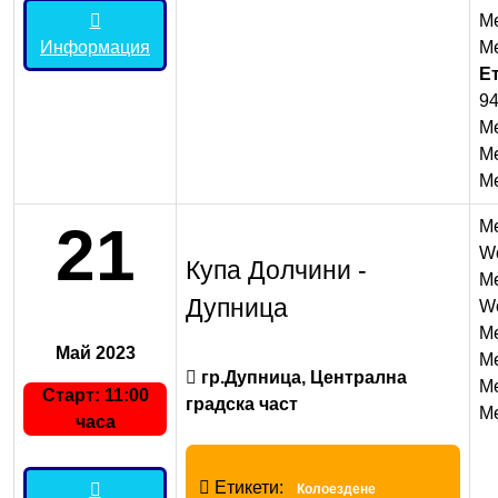
Me
Информация
Me
Е
94
M
Me
Me
21
M
W
Купа Долчини -
M
Дупница
W
M
Май 2023
M
гр.Дупница, Централна
Me
Старт: 11:00
градска част
Me
часа
Етикети:
Колоездене