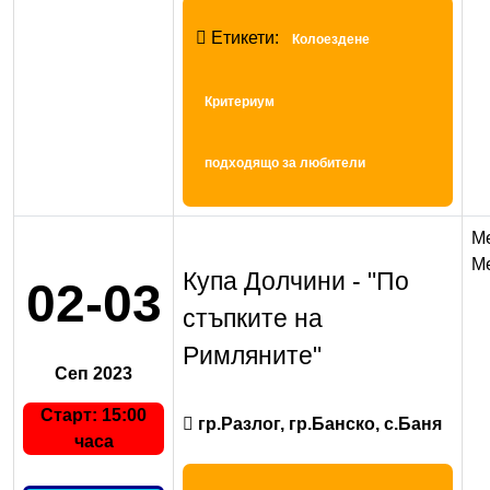
Етикети:
Колоездене
Критериум
подходящо за любители
M
Me
Купа Долчини - "По
02-03
стъпките на
Римляните"
Сеп 2023
Старт: 15:00
гр.Разлог, гр.Банско, с.Баня
часа